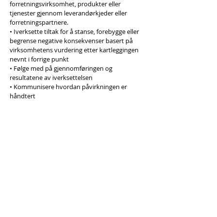
forretningsvirksomhet, produkter eller
tjenester gjennom leverandørkjeder eller
forretningspartnere.
• Iverksette tiltak for å stanse, forebygge eller
begrense negative konsekvenser basert på
virksomhetens vurdering etter kartleggingen
nevnt i forrige punkt
• Følge med på gjennomføringen og
resultatene av iverksettelsen
• Kommunisere hvordan påvirkningen er
håndtert
Aktsomhetsvurderingene utføres i tråd med
OECD’s retningslinjer for flernasjonale
selskaper.
Dersom det er avdekket mulige negative
konsekvenser skal en informere / offentliggjøre
selskapets arbeid med å håndtere disse.
Bulldozer Maskinlag – gruppen vil
offentliggjøre for vårt arbeid med
aktsomhetsvurderinger på vår hjemmeside.